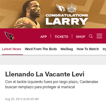
Skip
to
main
content
APP
TICKETS
SHOP
Open menu button
Latest News
Word From The Birds
Mailbag
How To Watch
In
Arizona Cardinals Home: The offi
Llenando La Vacante Levi
Con el tackle izquierdo fuera por largo plazo, Cardenales
buscan remplazo para proteger al mariscal
Aug 20, 2012 at 02:05 AM