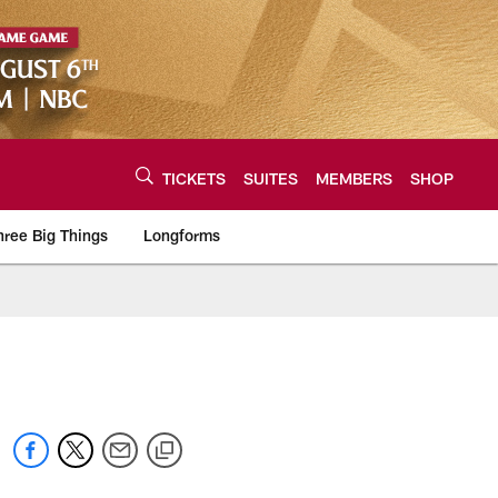
TICKETS
SUITES
MEMBERS
SHOP
hree Big Things
Longforms
urce of the latest C