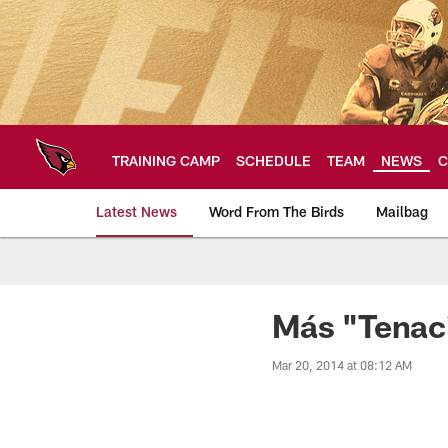
Skip
to
main
content
TRAINING CAMP
SCHEDULE
TEAM
NEWS
C
Latest News
Word From The Birds
Mailbag
Arizona Cardinals H
Más "Tenac
Mar 20, 2014 at 08:12 AM