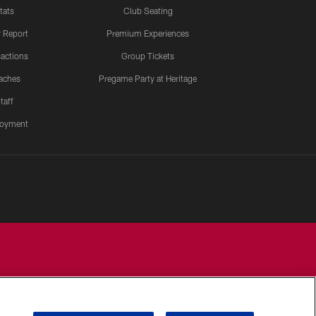
tats
Club Seating
y Report
Premium Experiences
actions
Group Tickets
aches
Pregame Party at Heritage
taff
oyment