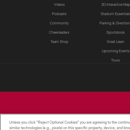
Videos
3D Interactive Map
Podcasts
Stadium Essential
Community
Parking & Direction
Cheerleaders
Sportsbook
Team Shop
Great Lawn
Upcoming Events
Tours
Unless you click “Reject Optional Cookies” you are agreeing to the continu
similar technologies (e.g., pixels) on this specific property, device, and b