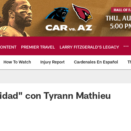
ONTENT
PREMIER TRAVEL
LARRY FITZGERALD’S LEGACY
How To Watch
Injury Report
Cardenales En Español
T
ome: The official so
idad" con Tyrann Mathieu