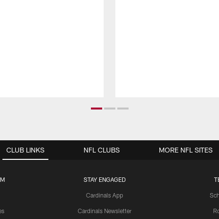
CLUB LINKS
NFL CLUBS
MORE NFL SITES
UM
STAY ENGAGED
T
Cardinals App
Sch
es
Cardinals Newsletter
Ro