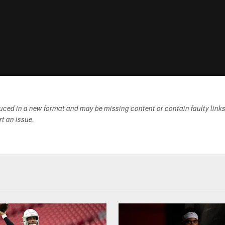
duced in a new format and may be missing content or contain faulty link
ort an issue.