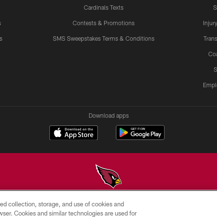
Cardinals Texts
S
s
Contests & Promotions
Injur
s
SMS Sweepstakes Terms & Conditions
Trans
Co
S
Empl
Download apps
ed collection, storage, and use of cookies and
© 2026 ARIZONA CARDINALS. ALL RIGHTS RESERVED.
rowser. Cookies and similar technologies are used for