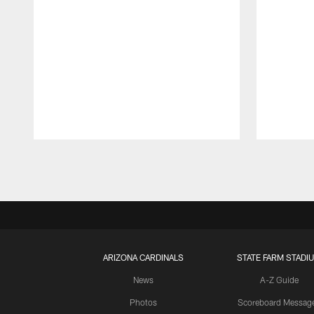
Pause
Play
ARIZONA CARDINALS
STATE FARM STADI
News
A-Z Guide
Photos
Scoreboard Messag