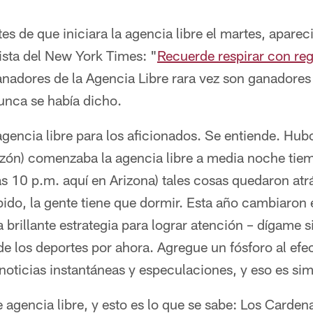
s de que iniciara la agencia libre el martes, aparec
ista del New York Times: "
Recuerde respirar con re
anadores de la Agencia Libre rara vez son ganadores
unca se había dicho.
a agencia libre para los aficionados. Se entiende. Hu
razón) comenzaba la agencia libre a media noche tie
 10 p.m. aquí en Arizona) tales cosas quedaron atr
do, la gente tiene que dormir. Esta año cambiaron e
a brillante estrategia para lograr atención – dígame s
de los deportes por ahora. Agregue un fósforo al e
 noticias instantáneas y especulaciones, y eso es si
agencia libre, y esto es lo que se sabe: Los Carden