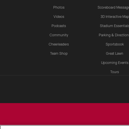
Photos
Scoreboard Messag
Videos
3D Interactive Map
Podcasts
Stadium Essential
Community
Parking & Direction
Cheerleaders
Sportsbook
Team Shop
Great Lawn
Upcoming Events
Tours