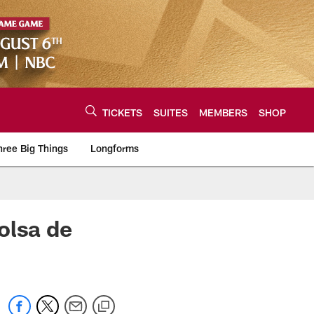
TICKETS
SUITES
MEMBERS
SHOP
hree Big Things
Longforms
urce of the latest C
bolsa de