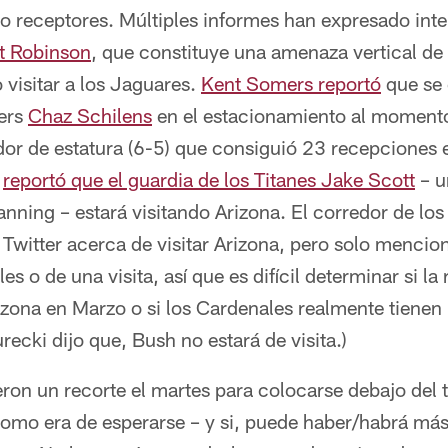
 receptores. Múltiples informes han expresado inter
t Robinson
, que constituye una amenaza vertical de
 visitar a los Jaguares.
Kent Somers reportó
que se 
ders
Chaz Schilens
en el estacionamiento al momento
ador de estatura (6-5) que consiguió 23 recepciones
s
reportó que el guardia de los Titanes Jake Scott
– u
ning – estará visitando Arizona. El corredor de los
 Twitter acerca de visitar Arizona, pero solo mencion
s o de una visita, así que es difícil determinar si la 
izona en Marzo o si los Cardenales realmente tienen i
recki dijo que, Bush no estará de visita.)
ron un recorte el martes para colocarse debajo del to
como era de esperarse – y si, puede haber/habrá má