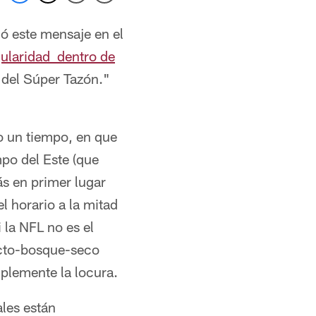
ió este mensaje en el
gularidad dentro de
 del Súper Tazón."
bo un tiempo, en que
mpo del Este (que
ás en primer lugar
l horario a la mitad
i la NFL no es el
fecto-bosque-seco
mplemente la locura.
ales están