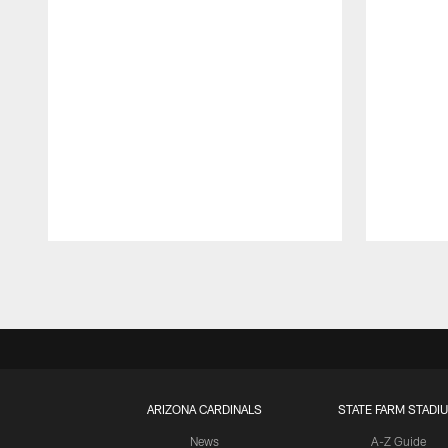
Pause
Play
ARIZONA CARDINALS
STATE FARM STADI
News
A-Z Guide