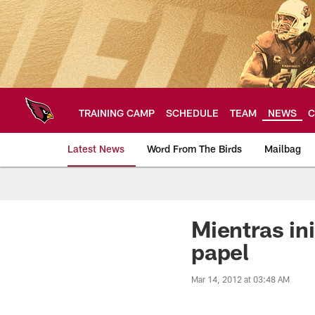
Skip
to
main
content
TRAINING CAMP
SCHEDULE
TEAM
NEWS
C
Latest News
Word From The Birds
Mailbag
Arizona Cardinals H
Mientras ini
papel
Mar 14, 2012 at 03:48 AM