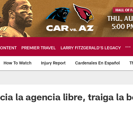
ONTENT
PREMIER TRAVEL
LARRY FITZGERALD’S LEGACY
How To Watch
Injury Report
Cardenales En Español
T
ome: The official so
cia la agencia libre, traiga la 