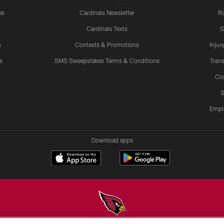
es
Cardinals Newsletter
Ro
Cardinals Texts
S
s
Contests & Promotions
Injur
s
SMS Sweepstakes Terms & Conditions
Trans
Co
S
Empl
Download apps