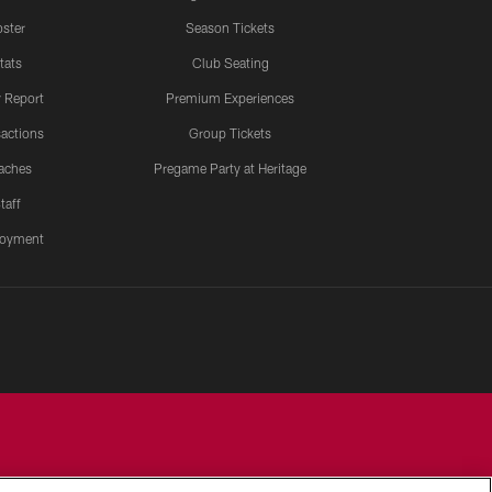
ster
Season Tickets
tats
Club Seating
y Report
Premium Experiences
actions
Group Tickets
aches
Pregame Party at Heritage
taff
oyment