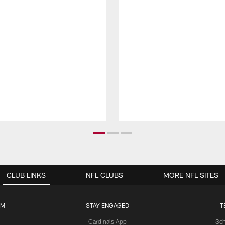
CLUB LINKS
NFL CLUBS
MORE NFL SITES
UM
STAY ENGAGED
T
Cardinals App
Sch