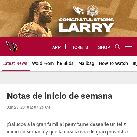
Skip
to
main
content
APP
TICKETS
SHOP
Open menu button
Latest News
Word From The Birds
Mailbag
How To Watch
In
Arizona Cardinals Home: The offi
Notas de inicio de semana
Jun 28, 2010 at 07:26 AM
¡Saludos a la gran familia! permítame desearle un feliz
inicio de semana y que la misma sea de gran provecho