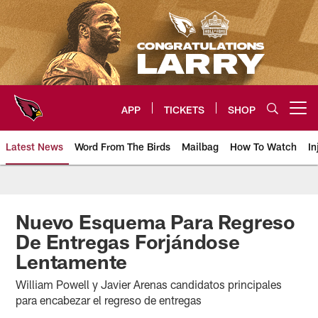
Skip
to
main
content
APP
TICKETS
SHOP
Open menu button
Latest News
Word From The Birds
Mailbag
How To Watch
In
Arizona Cardinals Home: The offi
Nuevo Esquema Para Regreso
De Entregas Forjándose
Lentamente
William Powell y Javier Arenas candidatos principales
para encabezar el regreso de entregas