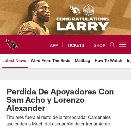
Skip
to
main
content
APP
TICKETS
SHOP
Open menu button
Latest News
Word From The Birds
Mailbag
How To Watch
In
Arizona Cardinals Home: The offi
Perdida De Apoyadores Con
Sam Acho y Lorenzo
Alexander
Titulares fuera el resto de la temporada; Cardenales
ascienden a Moch del escuadrón de entrenamiento