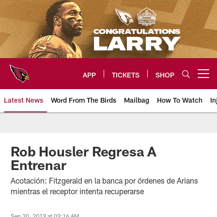
Skip
to
main
content
APP
TICKETS
SHOP
Open menu button
Latest News
Word From The Birds
Mailbag
How To Watch
In
Arizona Cardinals Home: The offi
Rob Housler Regresa A
Entrenar
Acotación: Fitzgerald en la banca por órdenes de Arians
mientras el receptor intenta recuperarse
Sep 20, 2013 at 03:16 AM