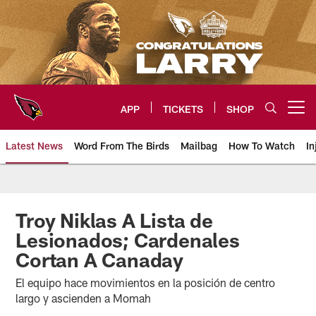
Skip
to
main
content
APP
TICKETS
SHOP
Open menu button
Latest News
Word From The Birds
Mailbag
How To Watch
In
Arizona Cardinals Home: The offi
Troy Niklas A Lista de
Lesionados; Cardenales
Cortan A Canaday
El equipo hace movimientos en la posición de centro
largo y ascienden a Momah